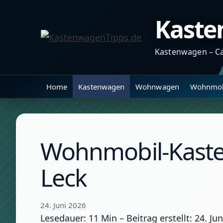
Zum
Kaste
Inhalt
springen
Kastenwagen – C
Home
Kastenwagen
Wohnwagen
Wohnmob
Wohnmobil-Kasten
Leck
24. Juni 2026
Lesedauer: 11 Min –
Beitrag erstellt: 24. Ju