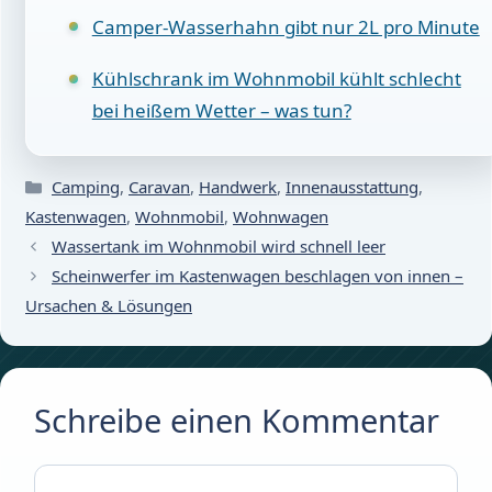
Camper-Wasserhahn gibt nur 2L pro Minute
Kühlschrank im Wohnmobil kühlt schlecht
bei heißem Wetter – was tun?
Kategorien
Camping
,
Caravan
,
Handwerk
,
Innenausstattung
,
Kastenwagen
,
Wohnmobil
,
Wohnwagen
Wassertank im Wohnmobil wird schnell leer
Scheinwerfer im Kastenwagen beschlagen von innen –
Ursachen & Lösungen
Schreibe einen Kommentar
Kommentar