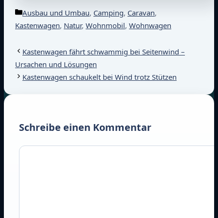
Kategorien
Ausbau und Umbau
,
Camping
,
Caravan
,
Kastenwagen
,
Natur
,
Wohnmobil
,
Wohnwagen
Kastenwagen fährt schwammig bei Seitenwind –
Ursachen und Lösungen
Kastenwagen schaukelt bei Wind trotz Stützen
Schreibe einen Kommentar
Kommentar