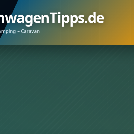
nwagenTipps.de
amping – Caravan