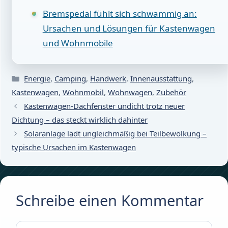
Bremspedal fühlt sich schwammig an:
Ursachen und Lösungen für Kastenwagen
und Wohnmobile
Kategorien
Energie
,
Camping
,
Handwerk
,
Innenausstattung
,
Kastenwagen
,
Wohnmobil
,
Wohnwagen
,
Zubehör
Kastenwagen-Dachfenster undicht trotz neuer
Dichtung – das steckt wirklich dahinter
Solaranlage lädt ungleichmäßig bei Teilbewölkung –
typische Ursachen im Kastenwagen
Schreibe einen Kommentar
Kommentar