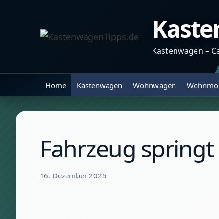
Zum
Kaste
Inhalt
springen
Kastenwagen – C
Home
Kastenwagen
Wohnwagen
Wohnmob
Fahrzeug springt
16. Dezember 2025