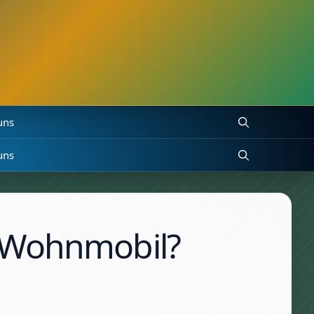
uns
uns
m Wohnmobil?