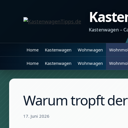
Zum
Kaste
Inhalt
springen
Kastenwagen – C
Home
Kastenwagen
Wohnwagen
Wohnmob
Home
Kastenwagen
Wohnwagen
Wohnmob
Warum tropft der
17. Juni 2026