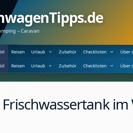
nwagenTipps.de
amping – Caravan
il
Reisen
Urlaub
Zubehör
Checklisten
Über 
il
Reisen
Urlaub
Zubehör
Checklisten
Über 
 Frischwassertank i