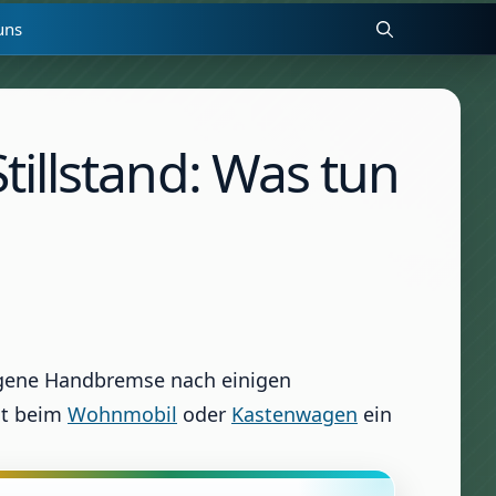
uns
illstand: Was tun
gene Handbremse nach einigen
st beim
Wohnmobil
oder
Kastenwagen
ein