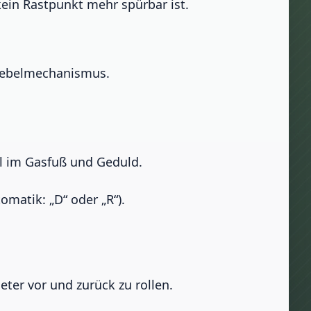
ein Rastpunkt mehr spürbar ist.
r Hebelmechanismus.
hl im Gasfuß und Geduld.
matik: „D“ oder „R“).
ter vor und zurück zu rollen.