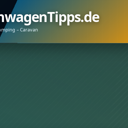
nwagenTipps.de
amping – Caravan