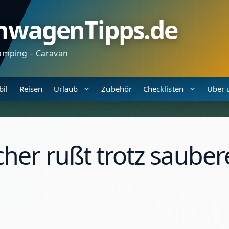
nwagenTipps.de
amping – Caravan
il
Reisen
Urlaub
Zubehör
Checklisten
Über 
er rußt trotz sauber