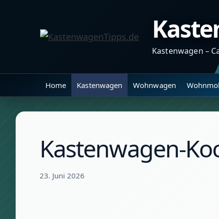
Zum
Kaste
Inhalt
springen
Kastenwagen – C
Home
Kastenwagen
Wohnwagen
Wohnmob
Kastenwagen-Koch
23. Juni 2026