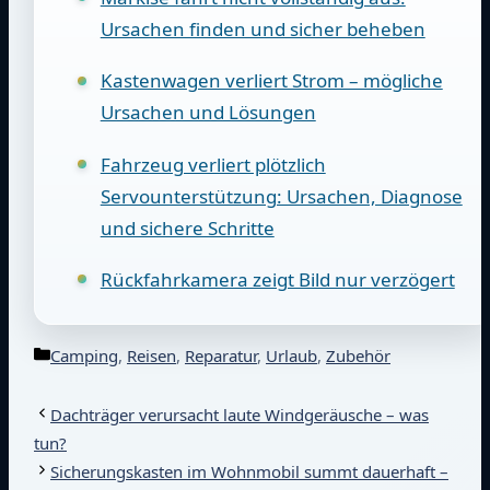
Ursachen finden und sicher beheben
Kastenwagen verliert Strom – mögliche
Ursachen und Lösungen
Fahrzeug verliert plötzlich
Servounterstützung: Ursachen, Diagnose
und sichere Schritte
Rückfahrkamera zeigt Bild nur verzögert
Kategorien
Camping
,
Reisen
,
Reparatur
,
Urlaub
,
Zubehör
Dachträger verursacht laute Windgeräusche – was
tun?
Sicherungskasten im Wohnmobil summt dauerhaft –