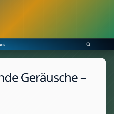
uns
nde Geräusche –